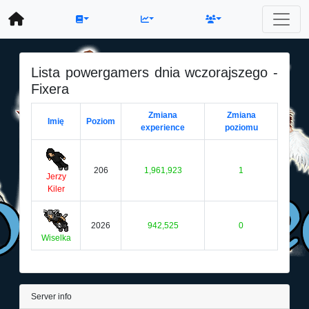
Lista powergamers dnia wczorajszego -
Fixera
Zmiana
Zmiana
Imię
Poziom
experience
poziomu
206
1,961,923
1
Jerzy
Kiler
2026
942,525
0
Wiselka
Server info